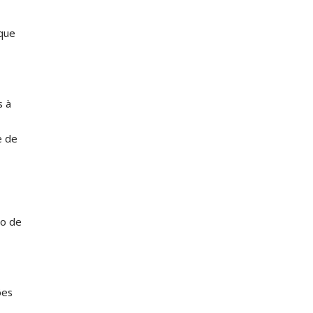
oque
s à
e de
to de
ões