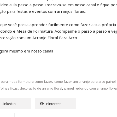
deo aula passo a passo. Inscreva-se em nosso canal e fique po
ão para festas e eventos com arranjos florais.
ra que você possa aprender facilmente como fazer a sua própria
edondo e Mesa de Formatura. Acompanhe o passo a passo e vej
decoração com um Arranjo Floral Para Arco.
agora mesmo em nosso canal!
,
o para mesa formatura como fazer
como fazer um arranjo para arco painel
,
,
folhas ficus
decoração de arranjo floral
painel redondo com arranjo flore
LinkedIn
Pinterest