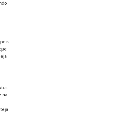
ando
 pois
 que
seja
utos
e na
teja