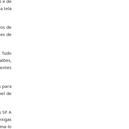
o e de
a tela
ros de
ões de
. Tudo
alões,
ientes
s para
nel de
 SP. A
exigas
rma-lo