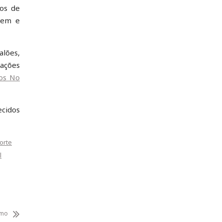
cos de
gem e
lões,
mações
os No
ecidos
orte
l
imo