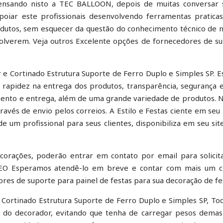
 Pensando nisto a TEC BALLOON, depois de muitas conversar
poiar este profissionais desenvolvendo ferramentas pratica
produtos, sem esquecer da questão do conhecimento técnico de 
volverem. Veja outros Excelente opções de fornecedores de s
e Cortinado Estrutura Suporte de Ferro Duplo e Simples SP. Es
 rapidez na entrega dos produtos, transparência, segurança
ento e entrega, além de uma grande variedade de produtos. 
ravés de envio pelos correios. A Estilo e Festas ciente em seu
de um profissional para seus clientes, disponibiliza em seu sit
orações, poderão entrar em contato por email para solicit
SEO Esperamos atendê-lo em breve e contar com mais um cl
ores de suporte para painel de festas para sua decoração de fe
 Cortinado Estrutura Suporte de Ferro Duplo e Simples SP, To
a do decorador, evitando que tenha de carregar pesos demas