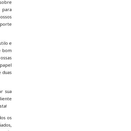
 sobre
s para
nossos
uporte
tilo e
 e bom
Nossas
 papel
e duas
ar sua
iente
sta!
dos os
iados,