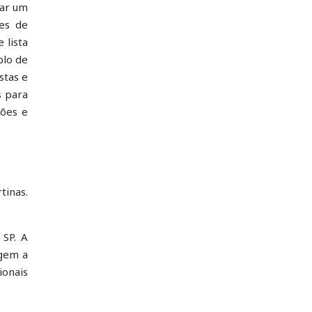
tar um
ões de
 lista
plo de
stas e
s para
lões e
tinas.
 SP. A
rgem a
ionais