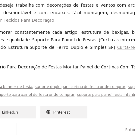
 deseja trabalha com decorações de festas e ventos com ar
ar, desmontável e com encaixes, fácil montagem, desmonta
 Tecidos Para Decoração
ar constantemente cada artigo, estrutura de bexigas, ba
s e qualidade. Suporte Para Painel de Festas. (Curtiu as infor
ado Estrutura Suporte de Ferro Duplo e Simples SP)
Curta-N
ário Para Decoração de Festas Montar Painel de Cortinas Com T
,
,
a banner de festa
suporte duplo para cortina de festa onde comprar
sup
,
uporte para painel de festa onde comprar
suporte para painel festa infanti
LinkedIn
Pinterest
Próx