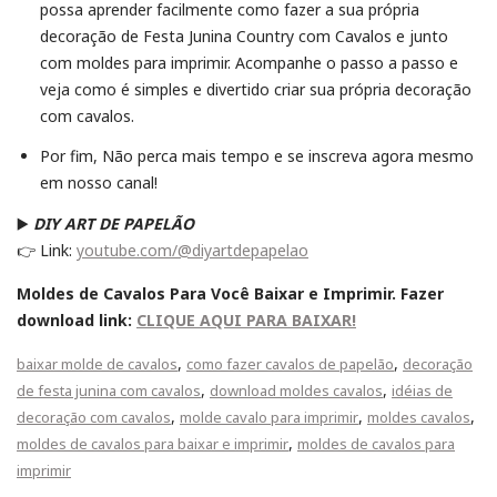
possa aprender facilmente como fazer a sua própria
decoração de Festa Junina Country com Cavalos e junto
com moldes para imprimir. Acompanhe o passo a passo e
veja como é simples e divertido criar sua própria decoração
com cavalos.
Por fim, Não perca mais tempo e se inscreva agora mesmo
em nosso canal!
▶️
DIY ART DE PAPELÃO
👉 Link:
youtube.com/@diyartdepapelao
Moldes de Cavalos Para Você Baixar e Imprimir. F
azer
download link:
CLIQUE AQUI PARA BAIXAR!
,
,
baixar molde de cavalos
como fazer cavalos de papelão
decoração
,
,
de festa junina com cavalos
download moldes cavalos
idéias de
,
,
,
decoração com cavalos
molde cavalo para imprimir
moldes cavalos
,
moldes de cavalos para baixar e imprimir
moldes de cavalos para
imprimir