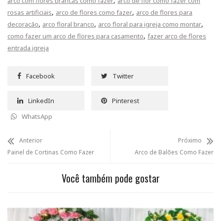
,
arco com flores brancas como fazer
arco de flor como fazer com
,
,
rosas artificiais
arco de flores como fazer
arco de flores para
,
,
,
decoração
arco floral branco
arco floral para igreja como montar
,
como fazer um arco de flores para casamento
fazer arco de flores
entrada igreja
Facebook
Twitter
LinkedIn
Pinterest
WhatsApp
Anterior
Próximo
Painel de Cortinas Como Fazer
Arco de Balões Como Fazer
Você também pode gostar