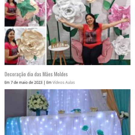
Decoração dia das Mães Moldes
Em 7 de maio de 2023
|
Em
Vídeos Aulas