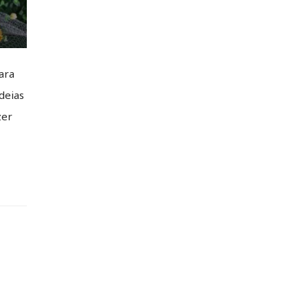
ara
deias
zer