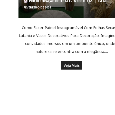
POR
DECORAÇÃO DE FESTA EVENTOS DICAS
|
EM 6 DE
FEVEREIRO DE 2024
Como Fazer Painel Instagramável Com Folhas Seca
Latania e Vasos Decorativos Para Decoração. Imagin
convidados imersos em um ambiente único, onde
natureza se encontra com a elegância.…
Veja Mais