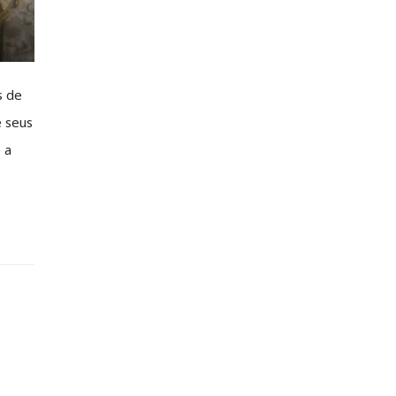
s de
e seus
 a