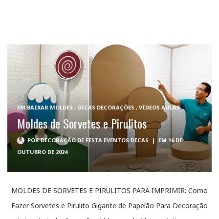
EM
BAIXAR MOLDES
,
DICAS DECORAÇÕES
,
VÍDEOS AULAS
Moldes de Sorvetes e Pirulitos
POR
DECORAÇÃO DE FESTA EVENTOS DICAS
|
EM 16 DE
OUTUBRO DE 2024
MOLDES DE SORVETES E PIRULITOS PARA IMPRIMIR: Como
Fazer Sorvetes e Pirulito Gigante de Papelão Para Decoração