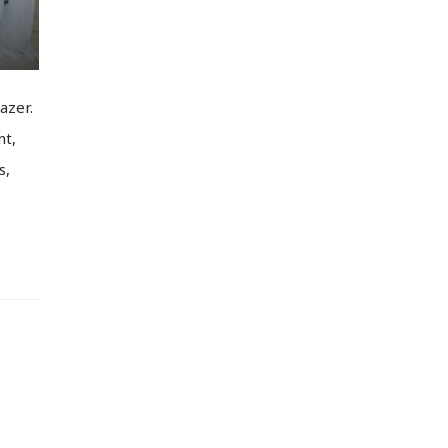
azer.
nt,
s,