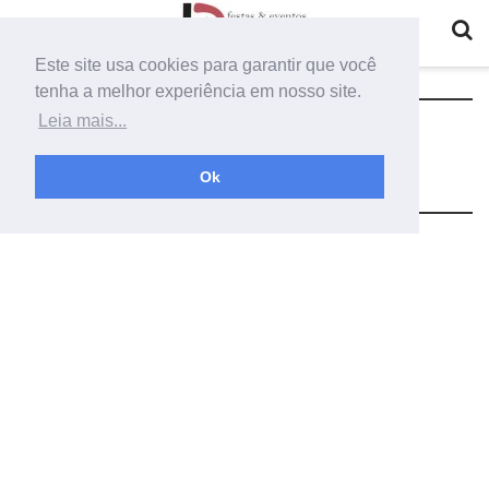
Este site usa cookies para garantir que você
tenha a melhor experiência em nosso site.
Tag:
rosetas fioratas de papel colo
Leia mais...
sete flores de papel
Ok