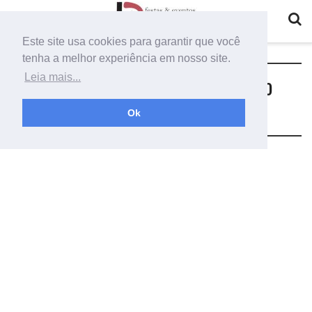
Este site usa cookies para garantir que você
tenha a melhor experiência em nosso site.
Tag:
painel de shimmer aniversario
Leia mais...
como decorar para eventos
Ok