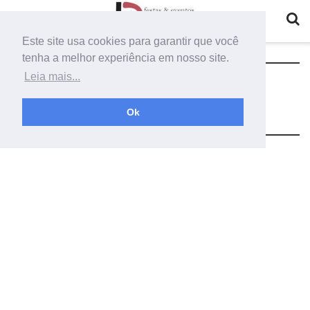
Este site usa cookies para garantir que você
tenha a melhor experiência em nosso site.
Tag:
montar um cortinario com
Leia mais...
tecidos vermelho e branco
Ok