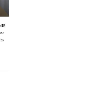
MIR
ara
ito