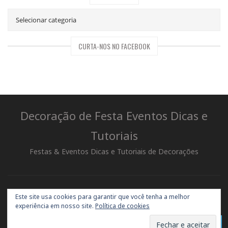
CURTA-NOS NO FACEBOOK
Decoração de Festa Eventos Dicas e
Tutoriais
Festas & Eventos Dicas e Tutoriais de Decorações
Este site usa cookies para garantir que você tenha a melhor
experiência em nosso site.
Política de cookies
© 2025 Decoração de Festa Eventos Dicas - Todos os Direitos
↑
Reservados