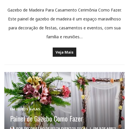
Gazebo de Madeira Para Casamento Cerimônia Como Fazer.
Este painel de gazebo de madeira é um espaço maravilhoso
para decoração de festas, casamentos e eventos, com sua
família e reuniões…
Veja Mais
EM
VÍDEOS AULAS
Painel de Gazebo Como Fazer
POR
DECORAÇÃO DE FESTA EVENTOS DICAS
|
EM 9 DE ABRIL