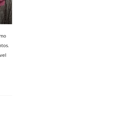
omo
tos.
vel