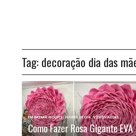
Tag:
decoração dia das mã
EM
BAIXAR MOLDES
,
FLORES DE EVA
,
VÍDEOS AULAS
Como Fazer Rosa Gigante EVA