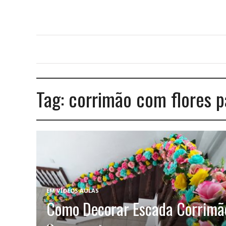
Tag:
corrimão com flores 
EM
VÍDEOS AULAS
Como Decorar Escada Corrimã