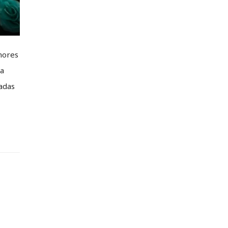
hores
ra
adas