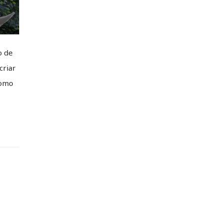
o de
criar
como