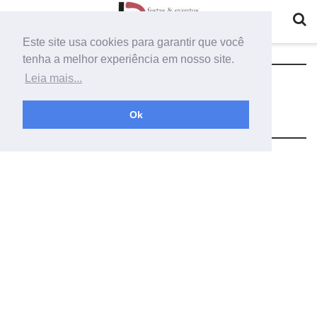
Este site usa cookies para garantir que você
tenha a melhor experiência em nosso site.
Tag:
como fazer decoração com
Leia mais...
latania desidratada
Ok