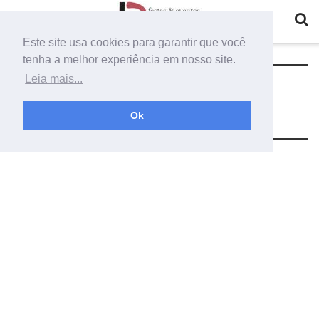
Este site usa cookies para garantir que você
tenha a melhor experiência em nosso site.
Tag:
como fazer arma m4a1 que
Leia mais...
dispara airsoft
Ok