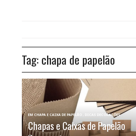
Tag:
chapa de papelão
EM
CHAPA E CAIXA DE PAPELÃO
,
DICAS DECORAÇÕES
Chapas e Caixas de Papelão