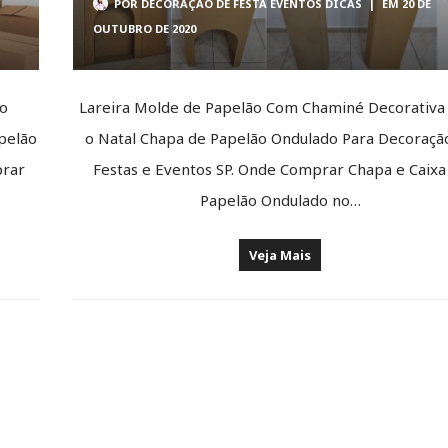
POR
DECORAÇÃO DE FESTA EVENTOS DICAS
|
EM 20 DE
OUTUBRO DE 2020
ão
Lareira Molde de Papelão Com Chaminé Decorativa
apelão
o Natal Chapa de Papelão Ondulado Para Decoraçã
prar
Festas e Eventos SP. Onde Comprar Chapa e Caixa
Papelão Ondulado no…
Veja Mais