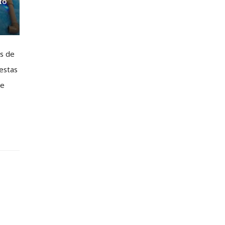
IO
s de
estas
se