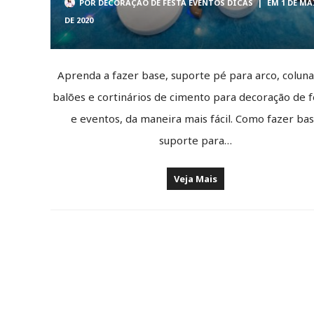
POR
DECORAÇÃO DE FESTA EVENTOS DICAS
|
EM 1 DE MA
DE 2020
Aprenda a fazer base, suporte pé para arco, coluna
balões e cortinários de cimento para decoração de f
e eventos, da maneira mais fácil. Como fazer ba
suporte para…
Veja Mais