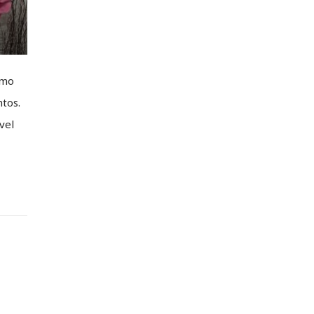
omo
tos.
vel