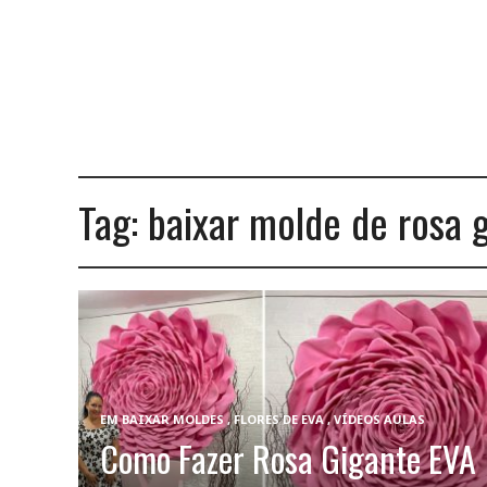
Tag:
baixar molde de rosa 
EM
BAIXAR MOLDES
,
FLORES DE EVA
,
VÍDEOS AULAS
Como Fazer Rosa Gigante EVA