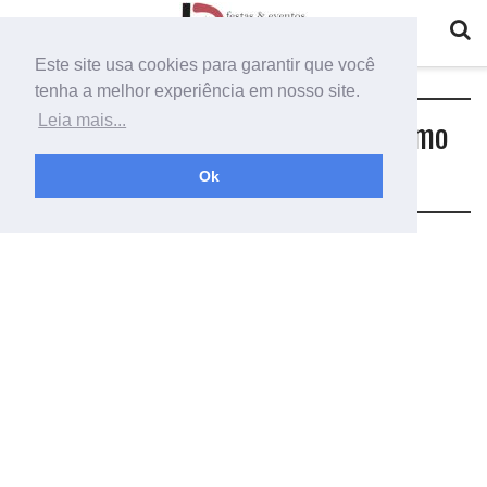
Este site usa cookies para garantir que você
tenha a melhor experiência em nosso site.
Tag:
arco de bambolê decorado como
Leia mais...
fazer
Ok